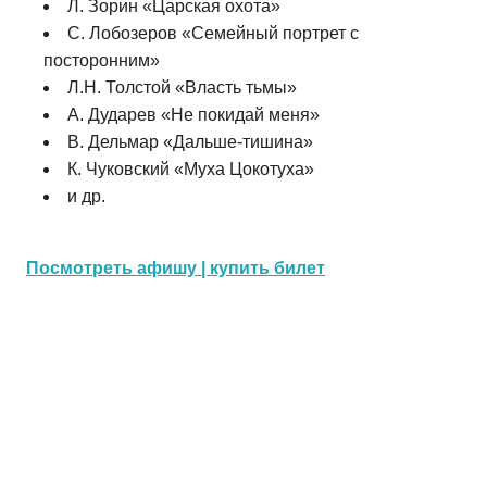
Л. Зорин «Царская охота»
С. Лобозеров «Семейный портрет с
посторонним»
Л.Н. Толстой «Власть тьмы»
А. Дударев «Не покидай меня»
В. Дельмар «Дальше-тишина»
К. Чуковский «Муха Цокотуха»
и др.
Посмотреть афишу | купить билет