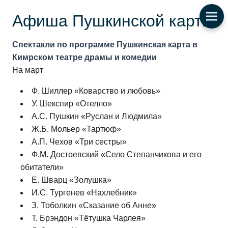
Афиша Пушкинской карты
Спектакли по программе Пушкинская карта в
Кимрском театре драмы и комедии
На март
Ф. Шиллер «Коварство и любовь»
У. Шекспир «Отелло»
А.С. Пушкин «Руслан и Людмила»
Ж.Б. Мольер «Тартюф»
А.П. Чехов «Три сестры»
Ф.М. Достоевский «Село Степанчикова и его
обитатели»
Е. Шварц «Золушка»
И.С. Тургенев «Нахлебник»
З. Тоболкин «Сказание об Анне»
Т. Брэндон «Тётушка Чарлея»