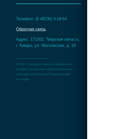
Телефон: (8 48236) 3-18-64
Обратная связь
Адрес: 171502, Тверская область,
г. Кимры, ул. Московская, д. 18
© 2017, Государственное бюджетное
профессиональное образовательное
учреждение Кимрский медицинский
колледж