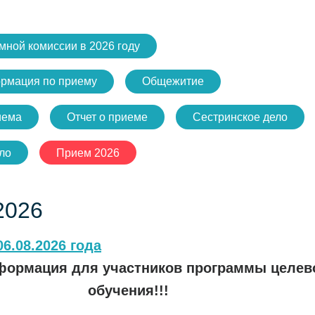
мной комиссии в 2026 году
рмация по приему
Общежитие
иема
Отчет о приеме
Сестринское дело
ло
Прием 2026
2026
06.08.2026 года
формация для участников программы целев
обучения!!!