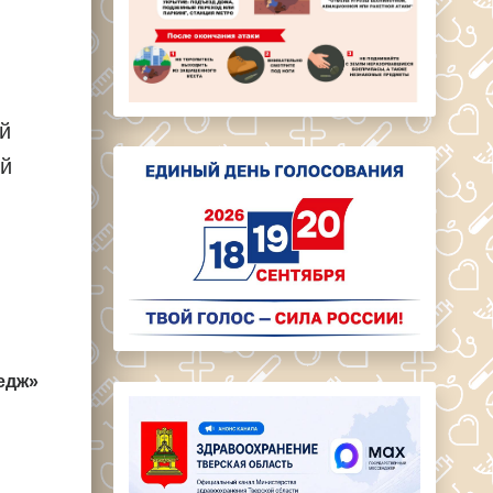
,
й
й
едж»