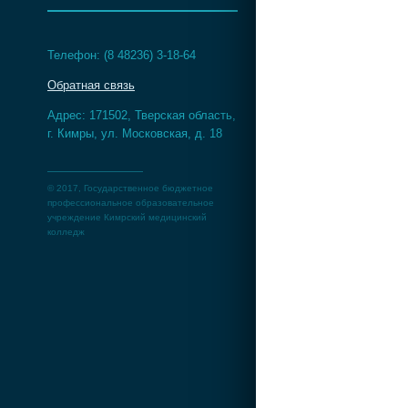
Телефон: (8 48236) 3-18-64
Обратная связь
Адрес: 171502, Тверская область,
г. Кимры, ул. Московская, д. 18
© 2017, Государственное бюджетное
профессиональное образовательное
учреждение Кимрский медицинский
колледж