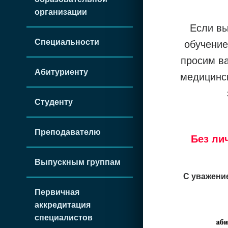
организации
Если вы
Специальности
обучение
просим в
Абитуриенту
медицинс
Студенту
Преподавателю
Без ли
Выпускным группам
С уважени
Первичная
аккредитация
специалистов